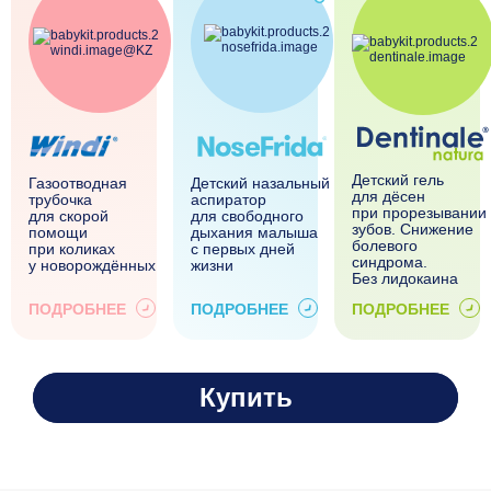
Детский гель
Газоотводная
Детский назальный
для дёсен
трубочка
аспиратор
при прорезывании
для скорой
для свободного
зубов. Снижение
помощи
дыхания малыша
болевого
при коликах
с первых дней
синдрома.
у новорождённых
жизни
Без лидокаина
ПОДРОБНЕЕ
ПОДРОБНЕЕ
ПОДРОБНЕЕ
Купить